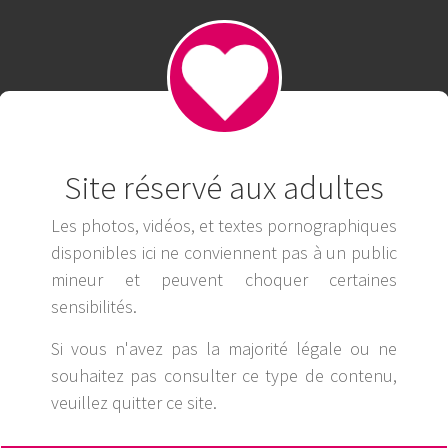
Site réservé aux adultes
Les photos, vidéos, et textes pornographiques
disponibles ici ne conviennent pas à un public
mineur et peuvent choquer certaines
sensibilités.
Si vous n'avez pas la majorité légale ou ne
souhaitez pas consulter ce type de contenu,
veuillez
quitter ce site
.